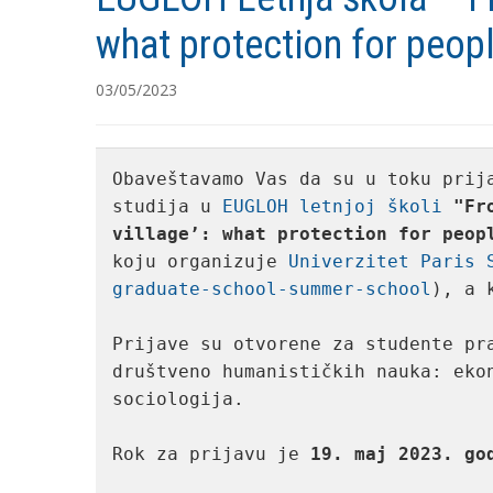
what protection for peopl
03/05/2023
Obaveštavamo Vas da su u toku prija
studija u 
EUGLOH letnjoj školi
"Fr
village’: what protection for peop
koju organizuje 
Univerzitet Paris 
graduate-school-summer-school
), a 
Prijave su otvorene za studente pra
društveno humanističkih nauka: ekon
sociologija.

Rok za prijavu je
 19. maj 2023. go