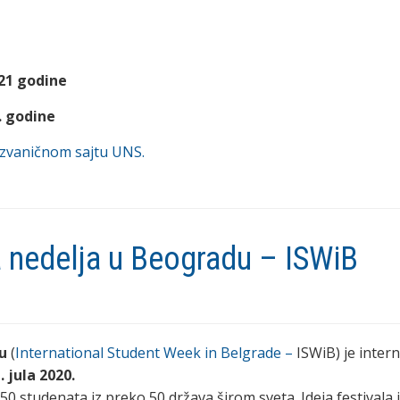
21 godine
. godine
zvaničnom sajtu UNS.
nedelja u Beogradu – ISWiB
u
(
International Student Week in Belgrade –
ISWiB) je inter
 jula 2020.
50 studenata iz preko 50 država širom sveta. Ideja festivala 