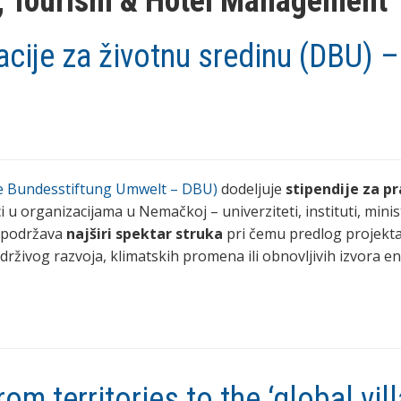
; Tourism & Hotel Management
cije za životnu sredinu (DBU) –
he Bundesstiftung Umwelt – DBU)
dodeljuje
stipendije za pr
 u organizacijama u Nemačkoj – univerziteti, instituti, minis
a podržava
najširi spektar struka
pri čemu predlog projekt
 održivog razvoja, klimatskih promena ili obnovljivih izvora en
 territories to the ‘global vill