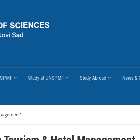
UNSPMF
Study at UNSPMF
Study Abroad
News & O
anagement'