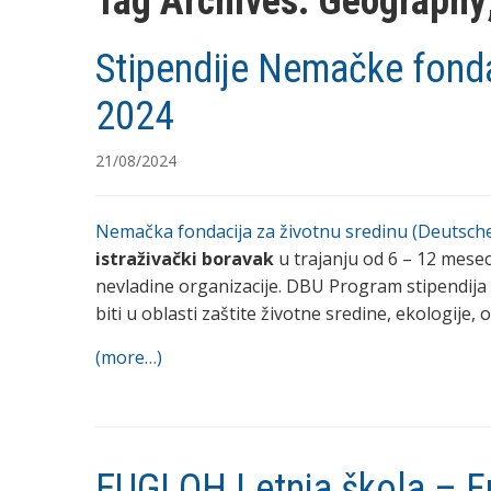
Tag Archives:
Geography
Stipendije Nemačke fonda
2024
21/08/2024
Nemačka fondacija za životnu sredinu (Deutsc
istraživački boravak
u trajanju od 6 – 12 meseci
nevladine organizacije. DBU Program stipendij
biti u oblasti zaštite životne sredine, ekologije,
(more…)
EUGLOH Letnja škola – From