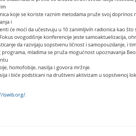
ćim
nica koje se koriste raznim metodama pruže svoj doprinos 
anja i
i će moći da učestvuju u 10 zanimljivih radionica kao što 
. Fokus ovogodišnje konferencije jeste samoaktuelizacija, oh
icanje da razvijaju sopstvenu ličnost i samopouzdanje, i ti
nog programa, mladima se pruža mogućnost upoznavanja Beo
entu
e, homofobije, nasilja i govora mržnje.
esija i biće podsticani na društveni aktivizam u sopstvenoj lo
//iswib.org/
.