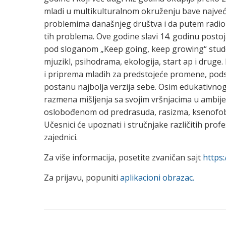
mladi u multikulturalnom okruženju bave najve
problemima današnjeg društva i da putem radio
tih problema. Ove godine slavi 14. godinu postoj
pod sloganom „Keep going, keep growing“ student
mjuzikl, psihodrama, ekologija, start ap i druge
i priprema mladih za predstojeće promene, podst
postanu najbolja verzija sebe. Osim edukativ
razmena mišljenja sa svojim vršnjacima u ambij
oslobođenom od predrasuda, rasizma, ksenofobij
Učesnici će upoznati i stručnjake različitih prof
zajednici.
Za više informacija, posetite zvaničan sajt
https:
Za prijavu, popuniti
aplikacioni obrazac.