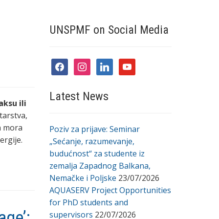
UNSPMF on Social Media
facebook
instagram
linkedin
youtube
Latest News
aksu ili
tarstva,
a mora
Poziv za prijave: Seminar
ergije.
„Sećanje, razumevanje,
budućnost“ za studente iz
zemalja Zapadnog Balkana,
Nemačke i Poljske
23/07/2026
AQUASERV Project Opportunities
for PhD students and
age’:
supervisors
22/07/2026