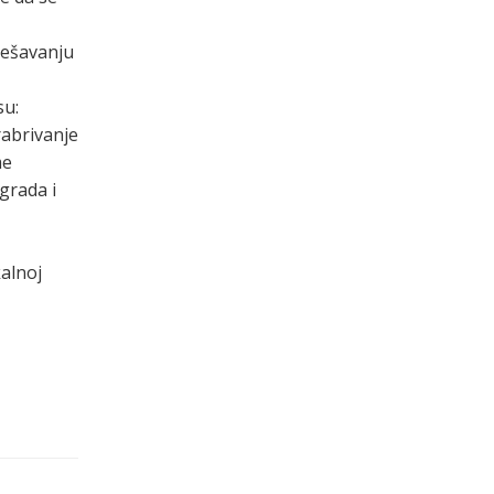
rešavanju
su:
rabrivanje
me
grada i
kalnoj