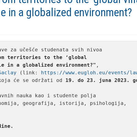
e in a globalized environment?
ve za učešće studenata svih nivoa

om territories to the ‘global

le in a globalized environment?"
,

Saclay
 (link: 
https://www.eugloh.eu/events/la
koja će se održati od 
19. do 23. juna 2023. g
vnih nauka kao i studente polja

omija, geografija, istorija, psihologija,

dine.