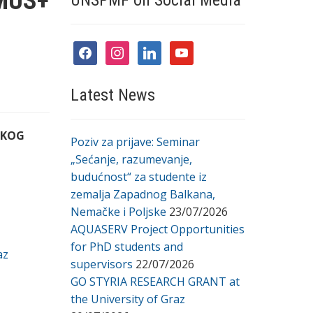
MUS+
UNSPMF on Social Media
U
facebook
instagram
linkedin
youtube
Latest News
ČKOG
Poziv za prijave: Seminar
„Sećanje, razumevanje,
budućnost“ za studente iz
zemalja Zapadnog Balkana,
Nemačke i Poljske
23/07/2026
AQUASERV Project Opportunities
for PhD students and
az
supervisors
22/07/2026
GO STYRIA RESEARCH GRANT at
the University of Graz