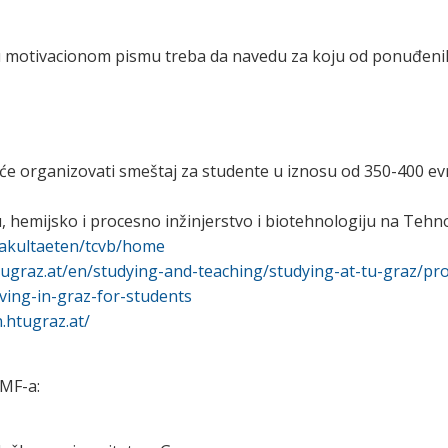
 u motivacionom pismu treba da navedu za koju od ponuđeni
će organizovati smeštaj za studente u iznosu od 350-400 ev
ju, hemijsko i procesno inžinjerstvo i biotehnologiju na Teh
fakultaeten/tcvb/home
tugraz.at/en/studying-and-teaching/studying-at-tu-graz/pro
iving-in-graz-for-students
n.htugraz.at/
PMF-a: