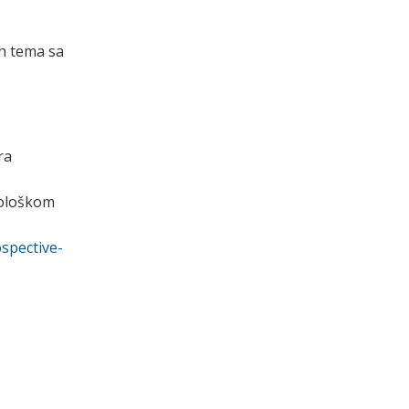
h tema sa
ra
nološkom
spective-