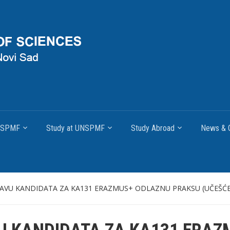
UNSPMF
Study at UNSPMF
Study Abroad
News & O
IJAVU KANDIDATA ZA KA131 ERAZMUS+ ODLAZNU PRAKSU (UČEŠĆE U