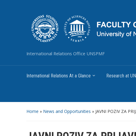
International Relations Office UNSPMF
International Relations At a Glance
Research at 
Home
»
News and Opportunities
»
JAVNI POZIV ZA PR