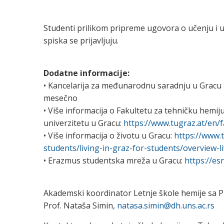
Studenti prilikom pripreme ugovora o učenju i
spiska se prijavljuju.
Dodatne informacije:
• Kancelarija za međunarodnu saradnju u Gracu 
mesečno
• Više informacija o Fakultetu za tehničku hemi
univerzitetu u Gracu:
https://www.tugraz.at/en/
• Više informacija o životu u Gracu:
https://www.
students/living-in-graz-for-students/overview-l
• Erazmus studentska mreža u Gracu:
https://es
Akademski koordinator Letnje škole hemije sa 
Prof. Nataša Simin,
natasa.simin@dh.uns.ac.rs