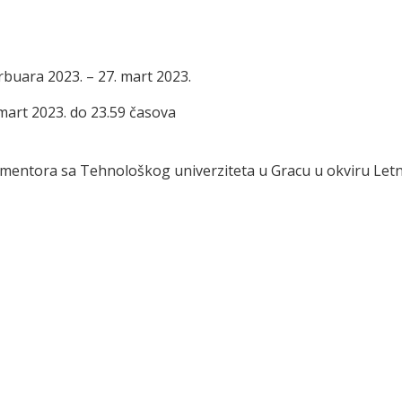
rbuara 2023. – 27. mart 2023.
mart 2023. do 23.59 časova
mentora sa Tehnološkog univerziteta u Gracu u okviru Letn