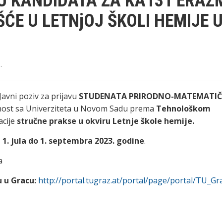
VU KANDIDATA ZA KA131 ERAZ
ĆE U LETNjOJ ŠKOLI HEMIJE 
3
.
Javni poziv za prijavu
STUDENATA
PRIRODNO-MATEMATI
ost sa Univerziteta u Novom Sadu prema
Tehnološkom
acije
stručne prakse u okviru Letnje škole hemije.
 1. jula do 1. septembra 2023. godine
.
a
u u Gracu:
http://portal.tugraz.at/portal/page/portal/TU_Gr