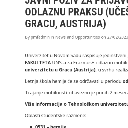
JAVNI POZIV ZA PRIJA
ODLAZNU PRAKSU (UČEŠ
GRACU, AUSTRIJA)
By
pmfadmin
in
News and Opportunities
on
27/02/202
Univerzitet u Novom Sadu raspisuje jedinstveni 
FAKULTETA
UNS-a za Erazmus+ odlaznu mobiln
univerzitetu u Gracu (Austrija),
u svrhu realiz
Letnja škola hemije će se održavati u periodu
od
Trajanje mobilnosti: obavezno je punih 2 mesec
Više informacija o Tehnološkom univerzitet
Oblasti studentske razmene:
0531 – hemija