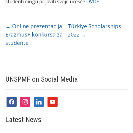
studenti mogu prijaviti svoje učešće
OVDE.
←
Online prezentacija
Türkiye Scholarships
Erazmus+ konkursa za
2022
→
studente
UNSPMF on Social Media
facebook
instagram
linkedin
youtube
Latest News