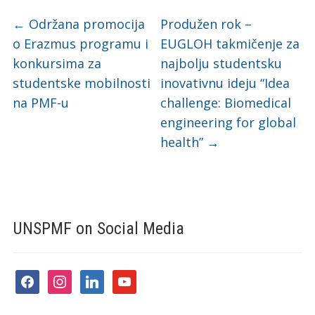
←
Održana promocija
Produžen rok –
o Erazmus programu i
EUGLOH takmičenje za
konkursima za
najbolju studentsku
studentske mobilnosti
inovativnu ideju “Idea
na PMF-u
challenge: Biomedical
engineering for global
health”
→
UNSPMF on Social Media
facebook
instagram
linkedin
youtube