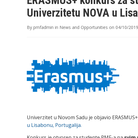
ERASMUS+ konkurs za sti
Univerzitetu NOVA u Lisa
By
pmfadmin
in
News and Opportunities
on
04/10/201
Univerzitet u Novom Sadu je objavio ERASMUS+
u Lisabonu, Portugalija.
Konkurs je otvoren za studente PMF-a na
svim 