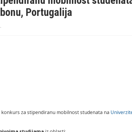
pendiranu mobilnost studenat
bonu, Portugalija
9
.
 konkurs za stipendiranu mobilnost studenata na
Univerzi
nivoima studijama
iz oblasti: