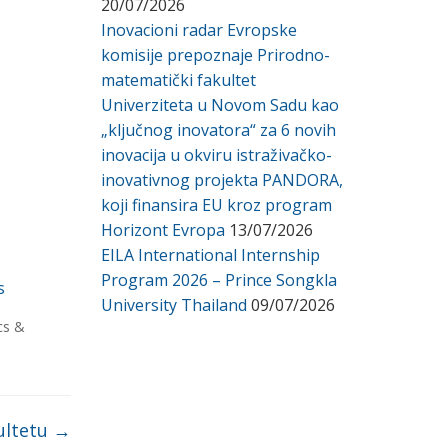
20/07/2026
Inovacioni radar Evropske
komisije prepoznaje Prirodno-
matematički fakultet
Univerziteta u Novom Sadu kao
„ključnog inovatora“ za 6 novih
inovacija u okviru istraživačko-
inovativnog projekta PANDORA,
koji finansira EU kroz program
Horizont Evropa
13/07/2026
EILA International Internship
Program 2026 – Prince Songkla
s
University Thailand
09/07/2026
cs &
ultetu
→