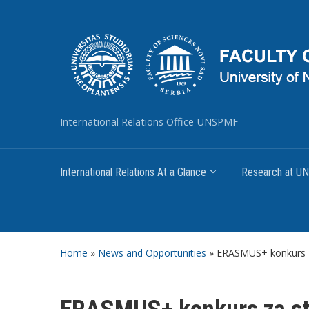
International Relations Office UNSPMF
International Relations At a Glance
Research at 
Home
»
News and Opportunities
»
ERASMUS+ konkurs za