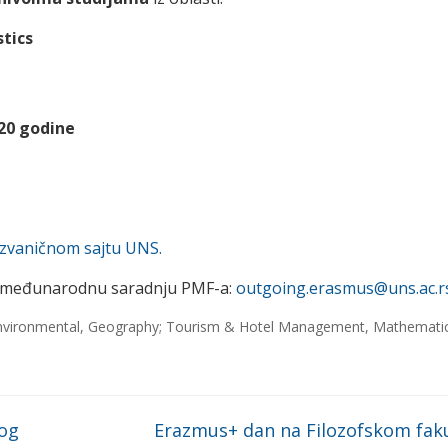
tics
20 godine
zvaničnom sajtu UNS.
 za međunarodnu saradnju PMF-a:
outgoing.erasmus@uns.ac.r
nvironmental
,
Geography; Tourism & Hotel Management
,
Mathemati
kog
Erazmus+ dan na Filozofskom fak