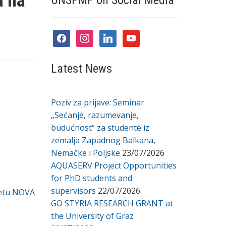
a na
UNSPMF on Social Media
facebook
instagram
linkedin
youtube
Latest News
Poziv za prijave: Seminar
„Sećanje, razumevanje,
budućnost“ za studente iz
zemalja Zapadnog Balkana,
Nemačke i Poljske
23/07/2026
AQUASERV Project Opportunities
for PhD students and
supervisors
22/07/2026
tetu NOVA
GO STYRIA RESEARCH GRANT at
the University of Graz