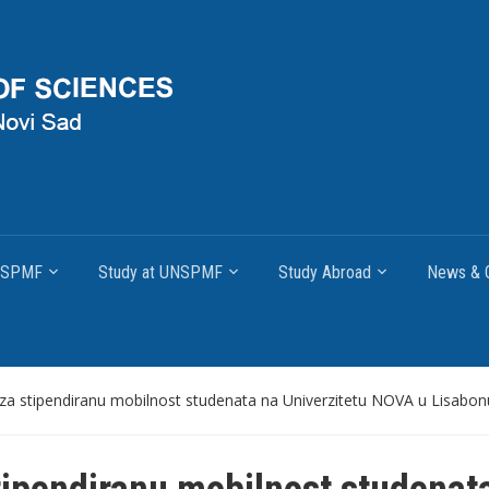
UNSPMF
Study at UNSPMF
Study Abroad
News & O
 stipendiranu mobilnost studenata na Univerzitetu NOVA u Lisabonu